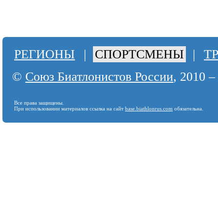
РЕГИОНЫ
|
СПОРТСМЕНЫ
|
Т
©
Союз Биатлонистов России
, 2010 –
Все права защищены.
При использовании материалов ссылка на сайт
base.biathlonrus.com
обязательна.