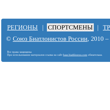
РЕГИОНЫ
|
СПОРТСМЕНЫ
|
Т
©
Союз Биатлонистов России
, 2010 –
Все права защищены.
При использовании материалов ссылка на сайт
base.biathlonrus.com
обязательна.