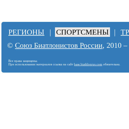
РЕГИОНЫ
|
СПОРТСМЕНЫ
|
Т
©
Союз Биатлонистов России
, 2010 –
Все права защищены.
При использовании материалов ссылка на сайт
base.biathlonrus.com
обязательна.