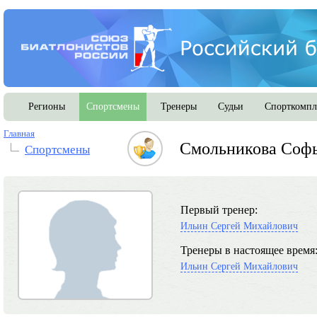
Регионы
Спортсмены
Тренеры
Судьи
Спорткомпл
Главная
Смольникова Софь
Спортсмены
Первый тренер:
Ильин Сергей Михайлович
Тренеры в настоящее время
Ильин Сергей Михайлович