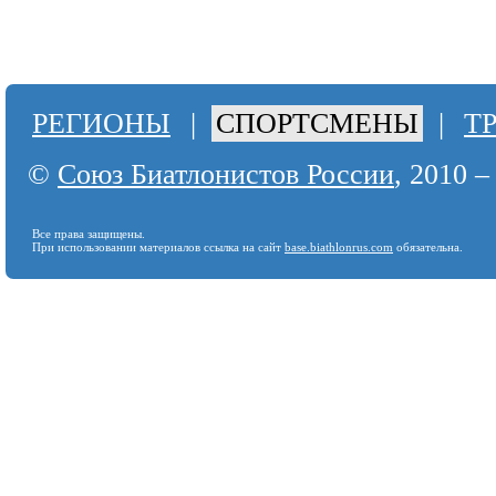
РЕГИОНЫ
|
СПОРТСМЕНЫ
|
Т
©
Союз Биатлонистов России
, 2010 –
Все права защищены.
При использовании материалов ссылка на сайт
base.biathlonrus.com
обязательна.