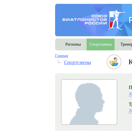
Регионы
Спортсмены
Трене
Главная
К
Спортсмены
П
Л
Т
Л