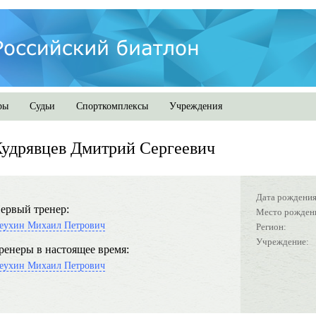
ры
Судьи
Спорткомплексы
Учреждения
удрявцев Дмитрий Сергеевич
Дата рождения
ервый тренер:
Место рожден
еухин Михаил Петрович
Регион:
Учреждение:
ренеры в настоящее время:
еухин Михаил Петрович