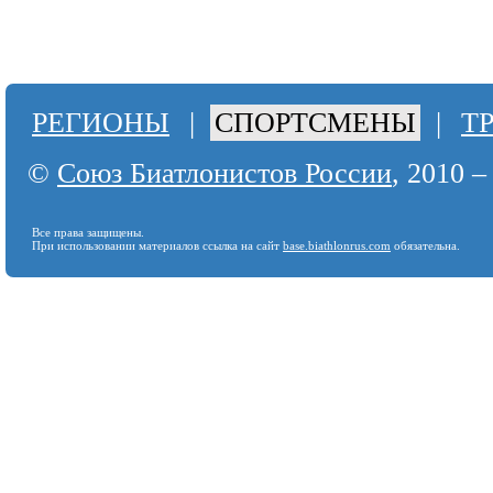
РЕГИОНЫ
|
СПОРТСМЕНЫ
|
Т
©
Союз Биатлонистов России
, 2010 –
Все права защищены.
При использовании материалов ссылка на сайт
base.biathlonrus.com
обязательна.