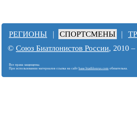
РЕГИОНЫ
|
СПОРТСМЕНЫ
|
Т
©
Союз Биатлонистов России
, 2010 –
Все права защищены.
При использовании материалов ссылка на сайт
base.biathlonrus.com
обязательна.