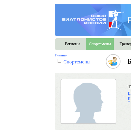
Регионы
Спортсмены
Трене
Главная
Б
Спортсмены
Т
В
Щ