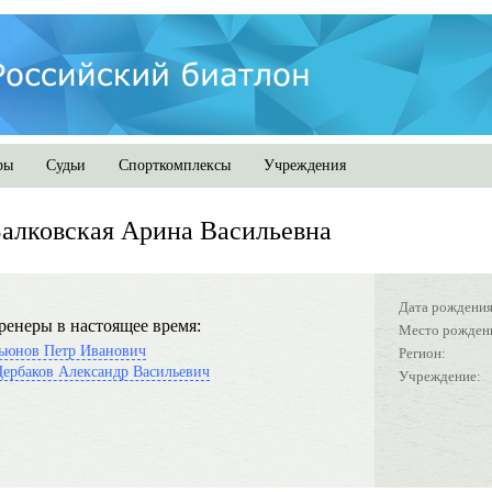
ры
Судьи
Спорткомплексы
Учреждения
алковская Арина Васильевна
Дата рождения
ренеры в настоящее время:
Место рожден
ьюнов Петр Иванович
Регион:
ербаков Александр Васильевич
Учреждение: