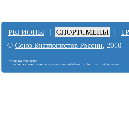
РЕГИОНЫ
|
СПОРТСМЕНЫ
|
Т
©
Союз Биатлонистов России
, 2010 –
Все права защищены.
При использовании материалов ссылка на сайт
base.biathlonrus.com
обязательна.