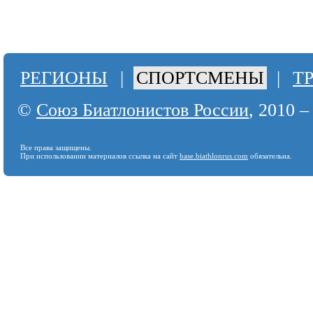
РЕГИОНЫ
|
СПОРТСМЕНЫ
|
Т
©
Союз Биатлонистов России
, 2010 –
Все права защищены.
При использовании материалов ссылка на сайт
base.biathlonrus.com
обязательна.