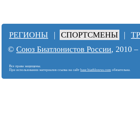
РЕГИОНЫ
|
СПОРТСМЕНЫ
|
Т
©
Союз Биатлонистов России
, 2010 –
Все права защищены.
При использовании материалов ссылка на сайт
base.biathlonrus.com
обязательна.