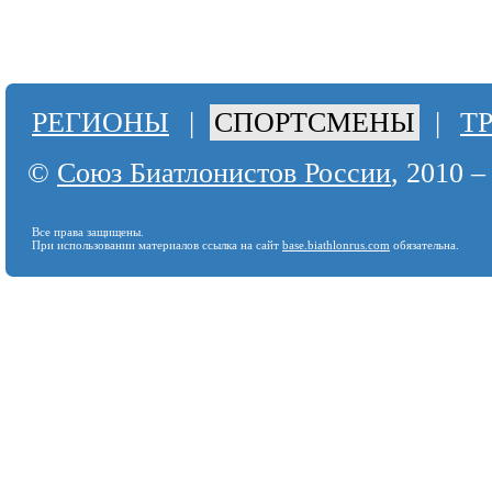
РЕГИОНЫ
|
СПОРТСМЕНЫ
|
Т
©
Союз Биатлонистов России
, 2010 –
Все права защищены.
При использовании материалов ссылка на сайт
base.biathlonrus.com
обязательна.