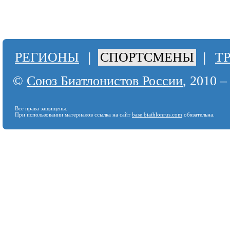
РЕГИОНЫ
|
СПОРТСМЕНЫ
|
Т
©
Союз Биатлонистов России
, 2010 –
Все права защищены.
При использовании материалов ссылка на сайт
base.biathlonrus.com
обязательна.