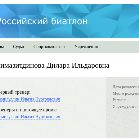
ры
Судьи
Спорткомплексы
Учреждения
имазитдинова Дилара Ильдаровна
Дата рождения
ервый тренер:
Место рожден
амигуллин Ильгиз Нургоянович
Регион:
Учреждение:
ренеры в настоящее время:
амигуллин Ильгиз Нургоянович