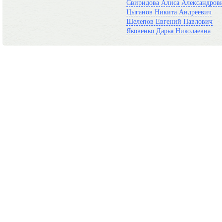
Свиридова Алиса Александров
Цыганов Никита Андреевич
Шелепов Евгений Павлович
Яковенко Дарья Николаевна