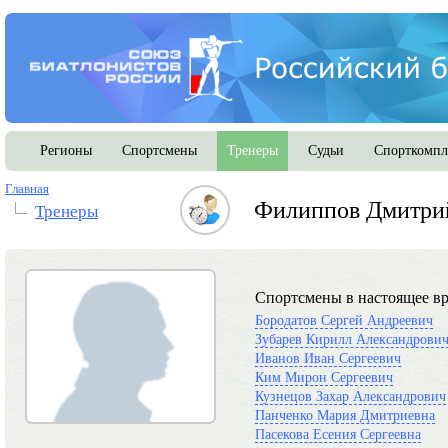
Регионы
Спортсмены
Тренеры
Судьи
Спорткомпл
Главная
Филиппов Дмитри
Тренеры
Спортсмены в настоящее вр
Бородатов Сергей Андреевич
Зубарев Кирилл Александрови
Иванов Иван Сергеевич
Ким Мирон Сергеевич
Кузнецов Захар Александрович
Панченко Мария Дмитриевна
Пасекова Есения Сергеевна