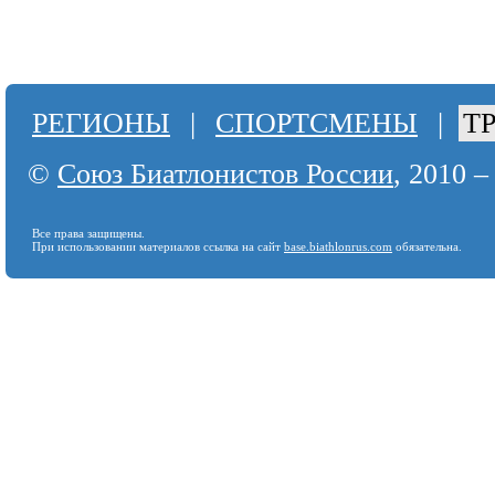
РЕГИОНЫ
|
СПОРТСМЕНЫ
|
Т
©
Союз Биатлонистов России
, 2010 –
Все права защищены.
При использовании материалов ссылка на сайт
base.biathlonrus.com
обязательна.