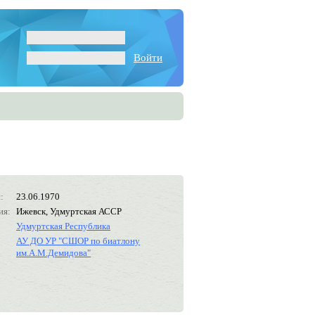
Войти
:
23.06.1970
ия:
Ижевск, Удмуртская АССР
Удмуртская Республика
АУ ДО УР "СШОР по биатлону
им.А.М.Демидова"