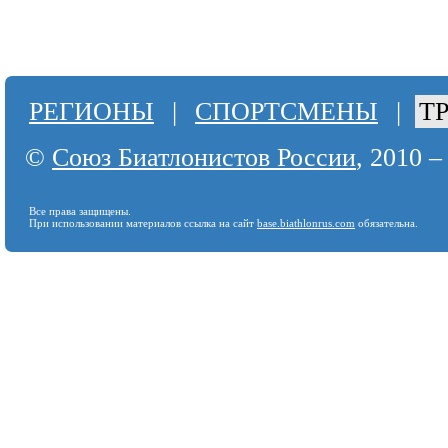
РЕГИОНЫ
|
СПОРТСМЕНЫ
|
Т
©
Союз Биатлонистов России
, 2010 –
Все права защищены.
При использовании материалов ссылка на сайт
base.biathlonrus.com
обязательна.