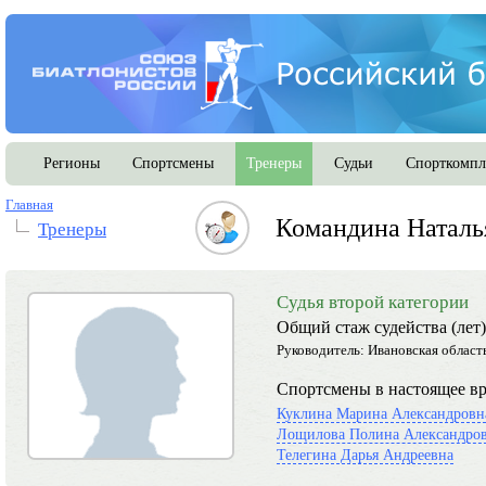
Регионы
Спортсмены
Тренеры
Судьи
Спорткомпл
Главная
Командина Наталь
Тренеры
Судья второй категории
Общий стаж судейства (лет)
Руководитель:
Ивановская област
Спортсмены в настоящее вр
Куклина Марина Александровн
Лощилова Полина Александро
Телегина Дарья Андреевна