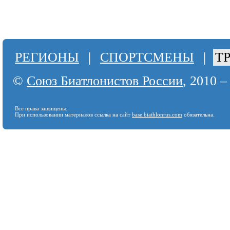
РЕГИОНЫ
|
СПОРТСМЕНЫ
|
Т
©
Союз Биатлонистов России
, 2010 –
Все права защищены.
При использовании материалов ссылка на сайт
base.biathlonrus.com
обязательна.