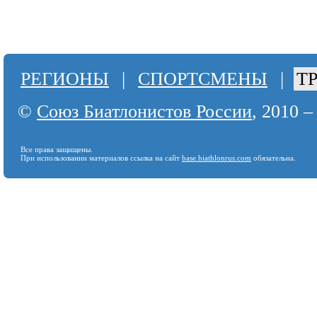
РЕГИОНЫ
|
СПОРТСМЕНЫ
|
Т
©
Союз Биатлонистов России
, 2010 –
Все права защищены.
При использовании материалов ссылка на сайт
base.biathlonrus.com
обязательна.