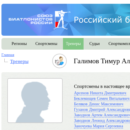
Регионы
Спортсмены
Тренеры
Судьи
Спорткомпл
Главная
Галимов Тимур Ал
Тренеры
Спортсмены в настоящее вр
Арсенов Никита Дмитриевич
Беклемищев Семен Витальевич
Беляков Денис Максимович
Гузанов Дмитрий Александров
Заводнов Артем Александрови
Заводнов Леонид Александров
Заночуева Мария Сергеевна