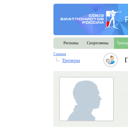
Регионы
Спортсмены
Трене
Главная
П
Тренеры