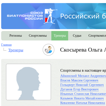
Регионы
Спортсмены
Тренеры
Судьи
Спорткомпл
Главная
Скосырева Ольга 
Тренеры
Спортсмены в настоящее вр
Айкинский Михаил Андреевич
Власов Максим Сергеевич
Гольцверт Николай Сергеевич
Дуганов Егор Викторович
Ильиных Станислав Николаеви
Казымов Никита Михайлович
Коваленко Наталья Николаевна