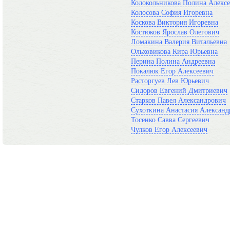
Колокольникова Полина Алексе
Колосова София Игоревна
Коскова Виктория Игоревна
Костюков Ярослав Олегович
Ломакина Валерия Витальевна
Ольховикова Кира Юрьевна
Перина Полина Андреевна
Покалюк Егор Алексеевич
Расторгуев Лев Юрьевич
Сидоров Евгений Дмитриевич
Старков Павел Александрович
Сухоткина Анастасия Александ
Тосенко Савва Сергеевич
Чулков Егор Алексеевич