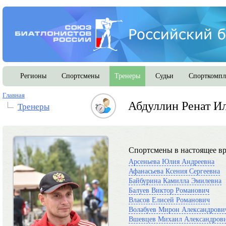
Регионы
Спортсмены
Тренеры
Судьи
Спорткомпл
Главная
Абдуллин Ренат И
Тренеры
Спортсмены в настоящее вр
Арсеньева Юлия Андреевна
Афанасьева Ксения Сергеевна
Байбурина Камилла Эмилевна
Балуев Виктор Романович
Власов Елисей Романович
Волабуев Мирон Александрови
Вшевцев Михаил Александров