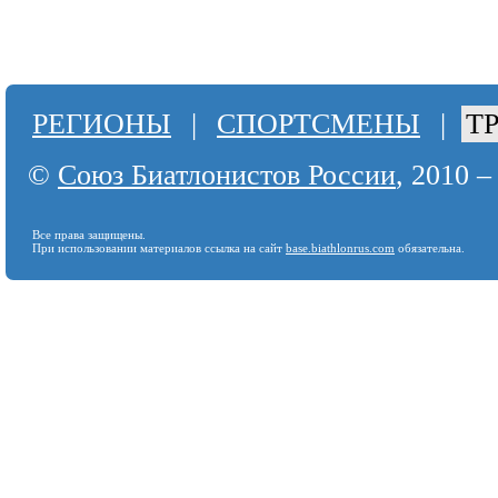
РЕГИОНЫ
|
СПОРТСМЕНЫ
|
Т
©
Союз Биатлонистов России
, 2010 –
Все права защищены.
При использовании материалов ссылка на сайт
base.biathlonrus.com
обязательна.