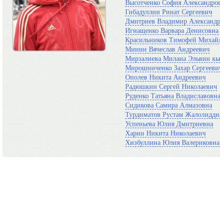
Высотченко София Александро
Гибадуллин Ринат Сергеевич
Дмитриев Владимир Александ
Игнащенко Варвара Денисовна
Красильников Тимофей Михай
Минин Вячеслав Андреевич
Мирзалиева Милана Эльвин к
Мирошниченко Захар Сергееви
Ополев Никита Андреевич
Радюшкин Сергей Николаевич
Руденко Татьяна Владиславовн
Сидикова Самира Алмазовна
Турдиматов Рустам Жалолидд
Успеньева Юлия Дмитриевна
Харин Никита Николаевич
Хизбуллина Юлия Валериковна