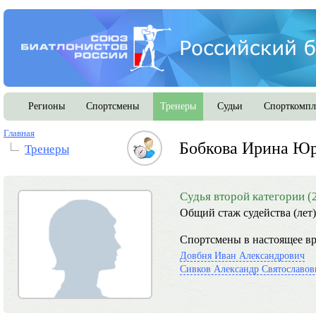
Регионы
Спортсмены
Тренеры
Судьи
Спорткомпл
Главная
Бобкова Ирина Ю
Тренеры
Судья второй категории (
Общий стаж судейства (лет)
Спортсмены в настоящее вр
Довбня Иван Александрович
Сивков Александр Святославов