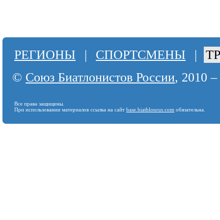
РЕГИОНЫ
|
СПОРТСМЕНЫ
|
Т
©
Союз Биатлонистов России
, 2010 –
Все права защищены.
При использовании материалов ссылка на сайт
base.biathlonrus.com
обязательна.