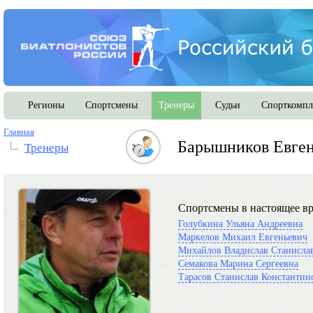
Регионы
Спортсмены
Тренеры
Судьи
Спорткомпл
Главная
Барышников Евге
Тренеры
Спортсмены в настоящее вр
Голубкина Ульяна Андреевна
Маркелов Михаил Евгеньевич
Михайлов Владислав Станисла
Семакова Марина Сергеевна
Тарасов Станислав Константин