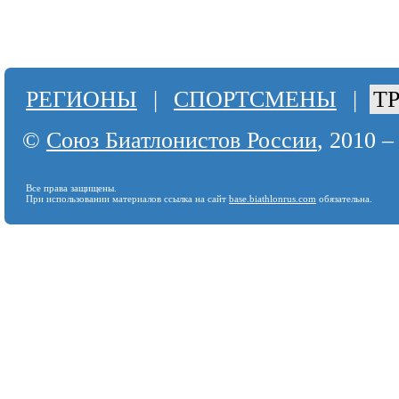
РЕГИОНЫ
|
СПОРТСМЕНЫ
|
Т
©
Союз Биатлонистов России
, 2010 –
Все права защищены.
При использовании материалов ссылка на сайт
base.biathlonrus.com
обязательна.