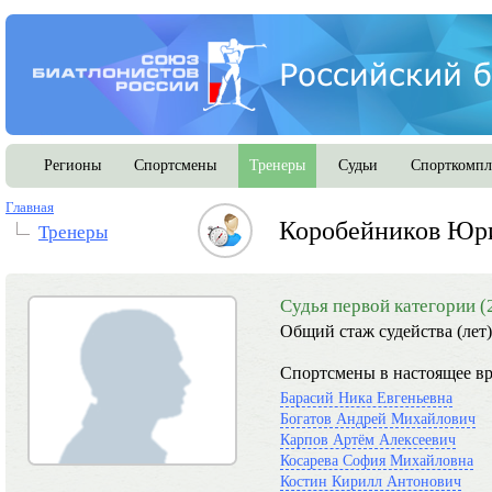
Регионы
Спортсмены
Тренеры
Судьи
Спорткомпл
Главная
Коробейников Юр
Тренеры
Судья первой категории (
Общий стаж судейства (лет)
Спортсмены в настоящее вр
Барасий Ника Евгеньевна
Богатов Андрей Михайлович
Карпов Артём Алексеевич
Косарева София Михайловна
Костин Кирилл Антонович