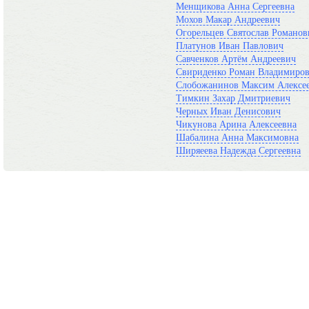
Менщикова Анна Сергеевна
Мохов Макар Андреевич
Огорельцев Святослав Романов
Платунов Иван Павлович
Савченков Артём Андреевич
Свириденко Роман Владимиро
Слобожанинов Максим Алексе
Тимкин Захар Дмитриевич
Черных Иван Денисович
Чикунова Арина Алексеевна
Шабалина Анна Максимовна
Ширяеева Надежда Сергеевна