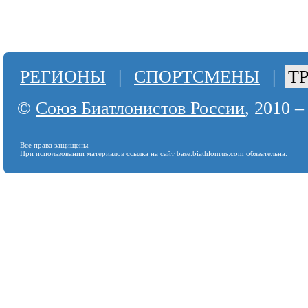
РЕГИОНЫ
|
СПОРТСМЕНЫ
|
Т
©
Союз Биатлонистов России
, 2010 –
Все права защищены.
При использовании материалов ссылка на сайт
base.biathlonrus.com
обязательна.