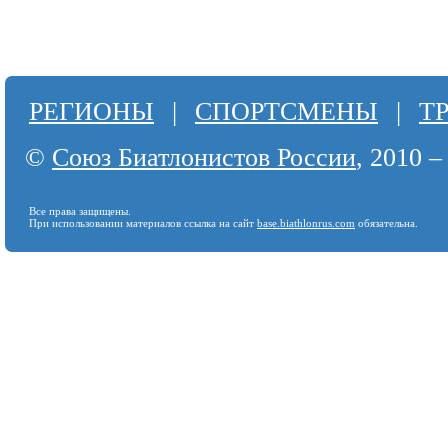
РЕГИОНЫ
|
СПОРТСМЕНЫ
|
Т
©
Союз Биатлонистов России
, 2010 –
Все права защищены.
При использовании материалов ссылка на сайт
base.biathlonrus.com
обязательна.