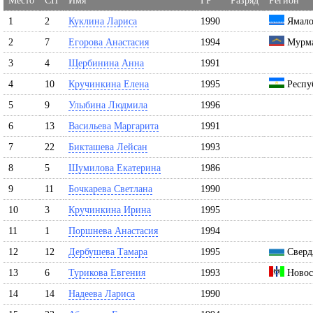
Место
СН
Имя
ГР
Разряд
Регион
1
2
Куклина Лариса
1990
Ямало
2
7
Егорова Анастасия
1994
Мурма
3
4
Щербинина Анна
1991
4
10
Кручинкина Елена
1995
Респу
5
9
Улыбина Людмила
1996
6
13
Васильева Маргарита
1991
7
22
Бикташева Лейсан
1993
8
5
Шумилова Екатерина
1986
9
11
Бочкарева Светлана
1990
10
3
Кручинкина Ирина
1995
11
1
Поршнева Анастасия
1994
12
12
Дербушева Тамара
1995
Свердл
13
6
Турикова Евгения
1993
Новос
14
14
Надеева Лариса
1990