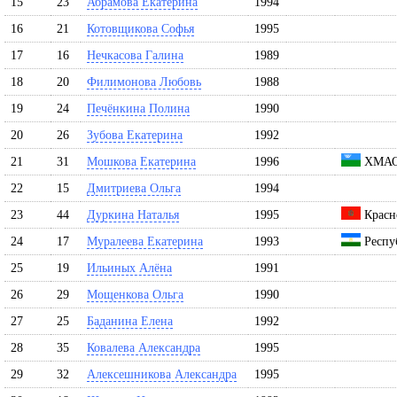
15
23
Абрамова Екатерина
1994
16
21
Котовщикова Софья
1995
17
16
Нечкасова Галина
1989
18
20
Филимонова Любовь
1988
19
24
Печёнкина Полина
1990
20
26
Зубова Екатерина
1992
21
31
Мошкова Екатерина
1996
ХМАО
22
15
Дмитриева Ольга
1994
23
44
Дуркина Наталья
1995
Красн
24
17
Муралеева Екатерина
1993
Респу
25
19
Ильиных Алёна
1991
26
29
Мощенкова Ольга
1990
27
25
Баданина Елена
1992
28
35
Ковалева Александра
1995
29
32
Алексешникова Александра
1995