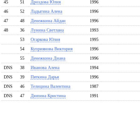
45
51
Дроздова Юлия
1996
46
52
Ладыгина Алена
1996
47
48
Денежкина Айдан
1996
48
36
Лунина Светлана
1993
53
Огаркова Юлия
1995
54
Куприянова Виктория
1996
55
Денежкина Диана
1996
DNS
38
Иванова Алена
1994
DNS
39
Пяткина Дарья
1996
DNS
46
Телицина Валентина
1987
DNS
47
Дюпина Кристина
1991