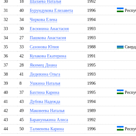
30
18
Шалаева Наталья
1992
31
40
Бурундукова Елизавета
1996
Респу
32
34
Чиркова Елена
1994
33
30
Евсюнина Анастасия
1993
34
27
Пашкова Анастасия
1993
35
33
Сазонова Юлия
1988
Свердл
36
42
Кулакова Екатерина
1991
37
28
Якимец Диана
1995
38
41
Дедюхина Ольга
1993
39
8
Ушкина Наталья
1996
40
37
Бахтина Карина
1995
Респу
41
43
Дубова Надежда
1994
42
49
Маковеева Наталья
1989
43
45
Баранунькина Алиса
1992
44
50
Талменева Карина
1996
Респу