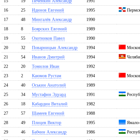
15
19
Печёнкин Александр
1991
16
25
Идинов Евгений
1995
Пермск
17
48
Мингалёв Александр
1990
18
8
Боярских Евгений
1989
19
55
Охотников Павел
1990
20
32
Поварницын Александр
1994
Москов
21
54
Иванов Дмитрий
1994
Челяби
22
20
Томилов Иван
1992
23
2
Каюмов Рустам
1994
Москов
24
40
Оськин Анатолий
1989
25
34
Мустафин Эдуард
1991
Респуб
26
18
Кабардин Виталий
1982
27
57
Шамеев Евгений
1988
28
49
Плицев Виктор
1995
Ямало-
29
46
Бабчин Александр
1986
Респуб