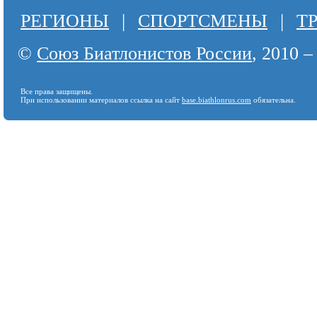
РЕГИОНЫ
|
СПОРТСМЕНЫ
|
Т
©
Союз Биатлонистов России
, 2010 –
Все права защищены.
При использовании материалов ссылка на сайт
base.biathlonrus.com
обязательна.