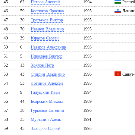
45
62
Петров Алексей
1994
Респуб
46
59
Костюков Ярослав
1995
Ленинг
47
30
Третьяков Виктор
1995
48
70
Иванов Владимир
1995
49
39
Юрасов Сергей
1995
50
6
Назаров Александр
1993
51
5
Николаев Виктор
1995
52
13
Хохлов Пётр
1993
53
43
Спирин Владимир
1996
Санкт-
54
53
Логинов Алексей
1995
55
9
Галушкин Иван
1994
56
44
Боярских Михаил
1989
57
38
Гурьянов Евгений
1996
58
35
Муртазин Адель
1991
59
45
Заозеров Сергей
1995