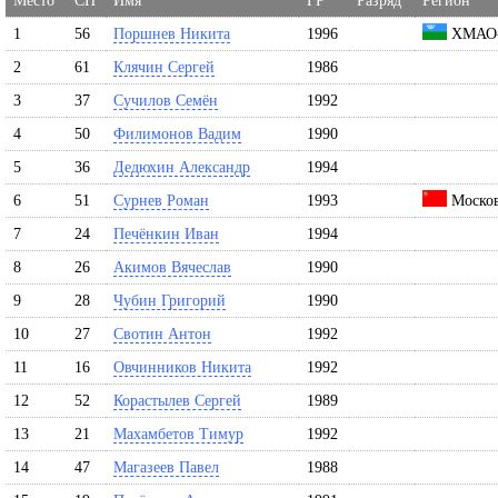
Место
СН
Имя
ГР
Разряд
Регион
1
56
Поршнев Никита
1996
ХМАО-
2
61
Клячин Сергей
1986
3
37
Сучилов Семён
1992
4
50
Филимонов Вадим
1990
5
36
Дедюхин Александр
1994
6
51
Сурнев Роман
1993
Москов
7
24
Печёнкин Иван
1994
8
26
Акимов Вячеслав
1990
9
28
Чубин Григорий
1990
10
27
Свотин Антон
1992
11
16
Овчинников Никита
1992
12
52
Корастылев Сергей
1989
13
21
Махамбетов Тимур
1992
14
47
Магазеев Павел
1988