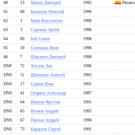
60
23
Мысев Дмитрий
1992
Рязанск
61
68
Басанцев Николай
1996
62
1
Маев Константин
1996
63
3
Сорокин Артём
1996
64
69
Бей Семен
1996
65
10
Синицын Иван
1996
66
7
Шаклеин Дмитрий
1996
DNF
72
Хохлов Лев
1996
DNS
11
Шевченко Алексей
1995
DNS
17
Серков Илья
1991
DNS
41
Огарков Александр
1987
DNS
64
Иванов Ярослав
1991
DNS
65
Волков Андрей
1995
DNS
67
Павлов Андрей
1996
DNS
73
Караулов Сергей
1991