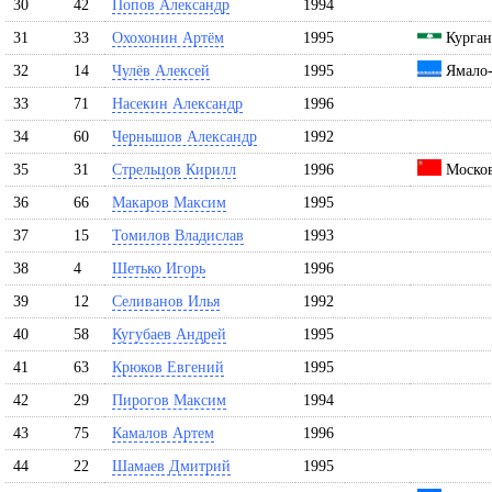
30
42
Попов Александр
1994
31
33
Охохонин Артём
1995
Курган
32
14
Чулёв Алексей
1995
Ямало-
33
71
Насекин Александр
1996
34
60
Чернышов Александр
1992
35
31
Стрельцов Кирилл
1996
Москов
36
66
Макаров Максим
1995
37
15
Томилов Владислав
1993
38
4
Шетько Игорь
1996
39
12
Селиванов Илья
1992
40
58
Кугубаев Андрей
1995
41
63
Крюков Евгений
1995
42
29
Пирогов Максим
1994
43
75
Камалов Артем
1996
44
22
Шамаев Дмитрий
1995