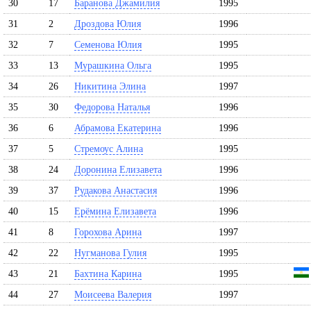
30
17
Баранова Джамилия
1995
31
2
Дроздова Юлия
1996
32
7
Семенова Юлия
1995
33
13
Мурашкина Ольга
1995
34
26
Никитина Элина
1997
35
30
Федорова Наталья
1996
36
6
Абрамова Екатерина
1996
37
5
Стремоус Алина
1995
38
24
Доронина Елизавета
1996
39
37
Рудакова Анастасия
1996
40
15
Ерёмина Елизавета
1996
41
8
Горохова Арина
1997
42
22
Нугманова Гулия
1995
43
21
Бахтина Карина
1995
44
27
Моисеева Валерия
1997