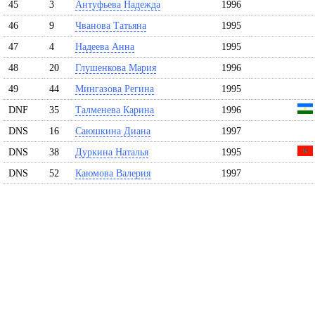
45
3
Антуфьева Надежда
1996
46
9
Чванова Татьяна
1995
47
4
Надеева Анна
1995
48
20
Глушенкова Мария
1996
49
44
Мингазова Регина
1995
DNF
35
Талменева Карина
1996
DNS
16
Саюшкина Диана
1997
DNS
38
Дуркина Наталья
1995
DNS
52
Каюмова Валерия
1997