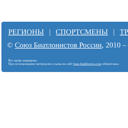
РЕГИОНЫ
|
СПОРТСМЕНЫ
|
Т
©
Союз Биатлонистов России
, 2010 –
Все права защищены.
При использовании материалов ссылка на сайт
base.biathlonrus.com
обязательна.