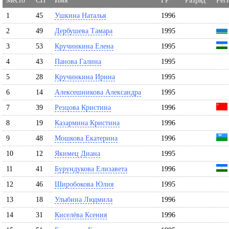
Место
СН
Имя
ГР
Разряд
Рег
1
45
Ушкина Наталья
1996
2
49
Дербушева Тамара
1995
3
53
Кручинкина Елена
1995
4
43
Панова Галина
1995
5
28
Кручинкина Ирина
1995
6
14
Алексешникова Александра
1995
7
39
Резцова Кристина
1996
8
19
Казармина Кристина
1996
9
48
Мошкова Екатерина
1996
10
12
Якимец Диана
1995
11
41
Бурундукова Елизавета
1996
12
46
Широбокова Юлия
1995
13
18
Улыбина Людмила
1996
14
31
Киселёва Ксения
1996