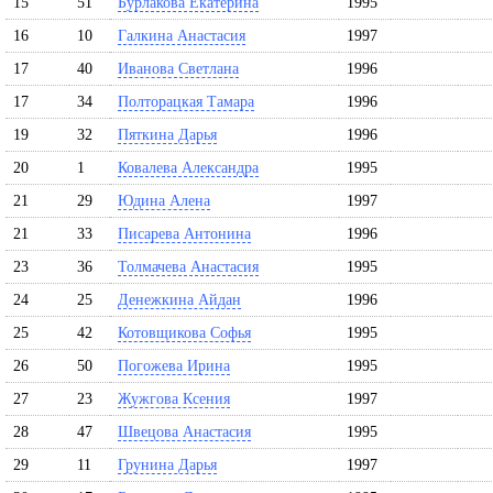
15
51
Бурлакова Екатерина
1995
16
10
Галкина Анастасия
1997
17
40
Иванова Светлана
1996
17
34
Полторацкая Тамара
1996
19
32
Пяткина Дарья
1996
20
1
Ковалева Александра
1995
21
29
Юдина Алена
1997
21
33
Писарева Антонина
1996
23
36
Толмачева Анастасия
1995
24
25
Денежкина Айдан
1996
25
42
Котовщикова Софья
1995
26
50
Погожева Ирина
1995
27
23
Жужгова Ксения
1997
28
47
Швецова Анастасия
1995
29
11
Грунина Дарья
1997