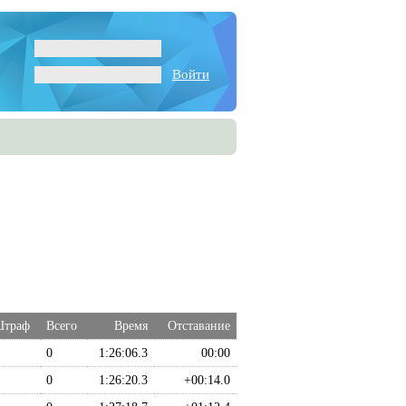
Войти
траф
Всего
Время
Отставание
0
1:26:06.3
00:00
0
1:26:20.3
+00:14.0