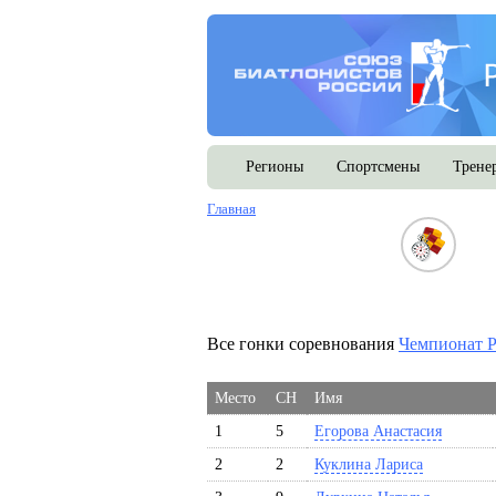
Регионы
Спортсмены
Трене
Главная
Все гонки соревнования
Чемпионат Р
Место
СН
Имя
1
5
Егорова Анастасия
2
2
Куклина Лариса