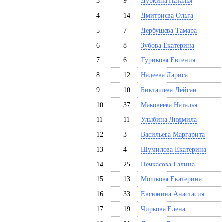
3
9
Дуркина Наталья
4
14
Дмитриева Ольга
5
7
Дербушева Тамара
6
8
Зубова Екатерина
7
6
Турикова Евгения
8
12
Надеева Лариса
9
10
Бикташева Лейсан
10
37
Маковеева Наталья
11
11
Улыбина Людмила
12
3
Васильева Маргарита
13
4
Шумилова Екатерина
14
25
Нечкасова Галина
15
13
Мошкова Екатерина
16
33
Евсюнина Анастасия
17
19
Чиркова Елена