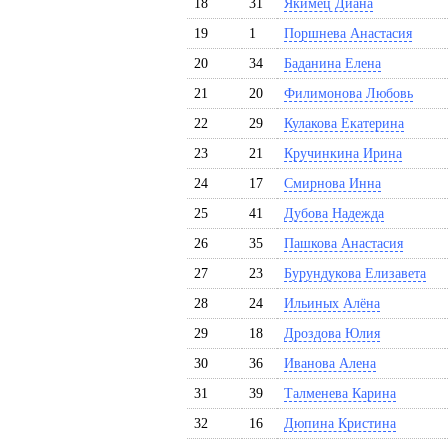
18
31
Якимец Диана
19
1
Поршнева Анастасия
20
34
Баданина Елена
21
20
Филимонова Любовь
22
29
Кулакова Екатерина
23
21
Кручинкина Ирина
24
17
Смирнова Инна
25
41
Дубова Надежда
26
35
Пашкова Анастасия
27
23
Бурундукова Елизавета
28
24
Ильиных Алёна
29
18
Дроздова Юлия
30
36
Иванова Алена
31
39
Талменева Карина
32
16
Дюпина Кристина