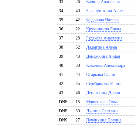
33
26
Калина Анастасия
34
40
Баранунькина Алиса
35
42
Федорова Наталья
36
22
Кручинкина Елена
37
28
Рудакова Анастасия
38
32
Ладыгина Алена
39
43
Денежкина Айдан
40
38
Ковалева Александра
41
44
Огаркова Юлия
42
45
Серебрякова Ульяна
43
46
Денежкина Диана
DNF
15
Мощенкова Ольга
DNF
30
Лунина Светлана
DNS
27
Печёнкина Полина