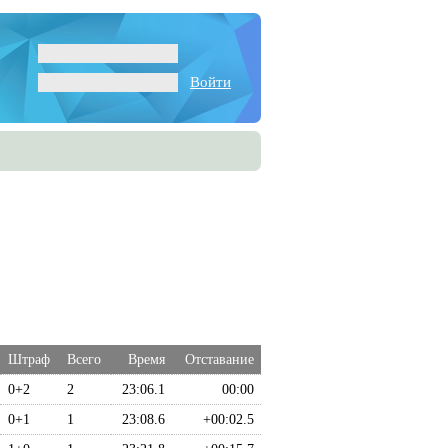
Войти
Штраф
Всего
Время
Отставание
0+2
2
23:06.1
00:00
0+1
1
23:08.6
+00:02.5