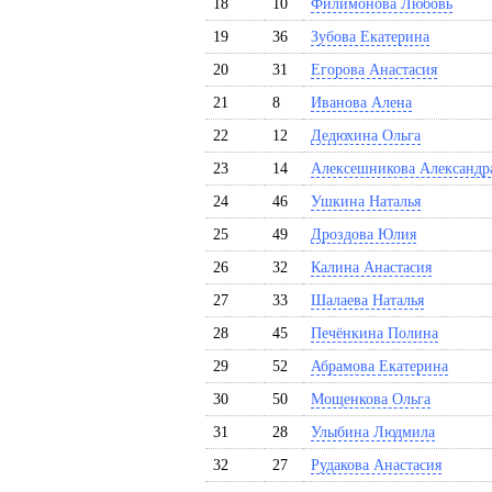
18
10
Филимонова Любовь
19
36
Зубова Екатерина
20
31
Егорова Анастасия
21
8
Иванова Алена
22
12
Дедюхина Ольга
23
14
Алексешникова Александр
24
46
Ушкина Наталья
25
49
Дроздова Юлия
26
32
Калина Анастасия
27
33
Шалаева Наталья
28
45
Печёнкина Полина
29
52
Абрамова Екатерина
30
50
Мощенкова Ольга
31
28
Улыбина Людмила
32
27
Рудакова Анастасия