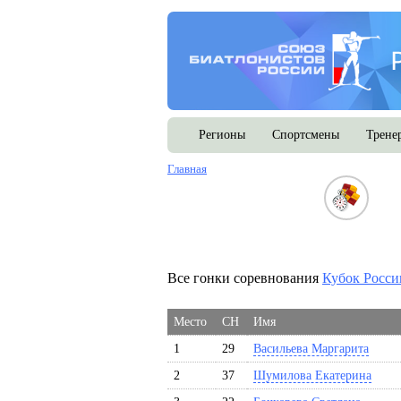
Регионы
Спортсмены
Трене
Главная
Все гонки соревнования
Кубок Росси
Место
СН
Имя
1
29
Васильева Маргарита
2
37
Шумилова Екатерина