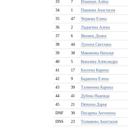
33
7
Ильиных Алёна
34
1
Пашкова Анастасия
35
47
Чиркова Елена
36
2
Ладыгина Алена
37
6
Якимец Диана
38
44
Лунина Светлана
39
38
Маковеева Наталья
40
5
Ковалева Александра
41
17
Бахтина Карина
42
9
Баданина Елена
43
39
Талменева Карина
44
41
Дубова Надежда
45
21
Пяткина Дарья
DNF
30
Писарева Антонина
DNS
23
Толмачева Анастасия