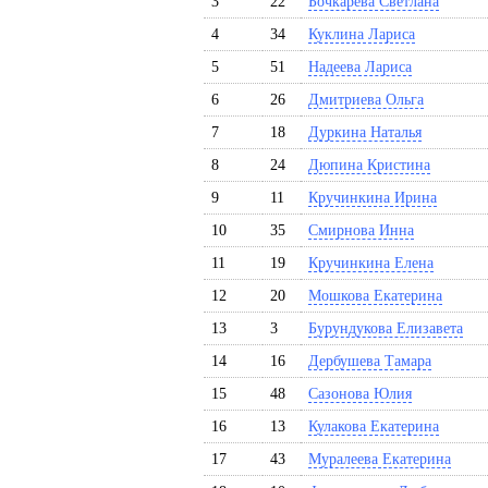
3
22
Бочкарева Светлана
4
34
Куклина Лариса
5
51
Надеева Лариса
6
26
Дмитриева Ольга
7
18
Дуркина Наталья
8
24
Дюпина Кристина
9
11
Кручинкина Ирина
10
35
Смирнова Инна
11
19
Кручинкина Елена
12
20
Мошкова Екатерина
13
3
Бурундукова Елизавета
14
16
Дербушева Тамара
15
48
Сазонова Юлия
16
13
Кулакова Екатерина
17
43
Муралеева Екатерина