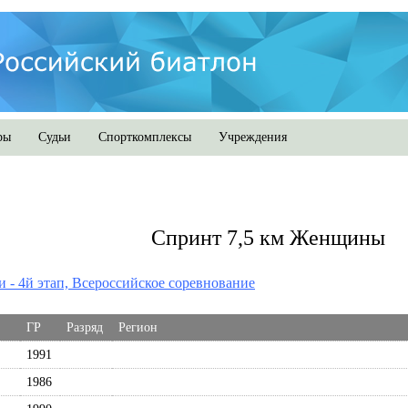
ры
Судьи
Спорткомплексы
Учреждения
Спринт 7,5 км Женщины
и - 4й этап, Всероссийское соревнование
ГР
Разряд
Регион
1991
1986