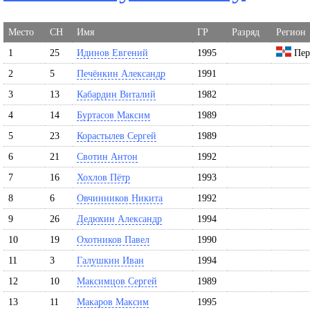
Место
СН
Имя
ГР
Разряд
Регион
1
25
Идинов Евгений
1995
Пер
2
5
Печёнкин Александр
1991
3
13
Кабардин Виталий
1982
4
14
Буртасов Максим
1989
5
23
Корастылев Сергей
1989
6
21
Свотин Антон
1992
7
16
Хохлов Пётр
1993
8
6
Овчинников Никита
1992
9
26
Дедюхин Александр
1994
10
19
Охотников Павел
1990
11
3
Галушкин Иван
1994
12
10
Максимцов Сергей
1989
13
11
Макаров Максим
1995