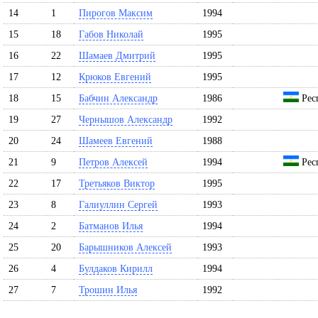
14
1
Пирогов Максим
1994
15
18
Габов Николай
1995
16
22
Шамаев Дмитрий
1995
17
12
Крюков Евгений
1995
18
15
Бабчин Александр
1986
Рес
19
27
Чернышов Александр
1992
20
24
Шамеев Евгений
1988
21
9
Петров Алексей
1994
Рес
22
17
Третьяков Виктор
1995
23
8
Галиуллин Сергей
1993
24
2
Батманов Илья
1994
25
20
Барышников Алексей
1993
26
4
Булдаков Кирилл
1994
27
7
Трошин Илья
1992