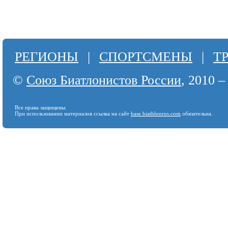
РЕГИОНЫ
|
СПОРТСМЕНЫ
|
Т
©
Союз Биатлонистов России
, 2010 –
Все права защищены.
При использовании материалов ссылка на сайт
base.biathlonrus.com
обязательна.