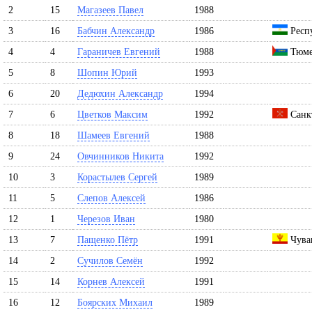
2
15
Магазеев Павел
1988
3
16
Бабчин Александр
1986
Респ
4
4
Гараничев Евгений
1988
Тюме
5
8
Шопин Юрий
1993
6
20
Дедюхин Александр
1994
7
6
Цветков Максим
1992
Санкт
8
18
Шамеев Евгений
1988
9
24
Овчинников Никита
1992
10
3
Корастылев Сергей
1989
11
5
Слепов Алексей
1986
12
1
Черезов Иван
1980
13
7
Пащенко Пётр
1991
Чува
14
2
Сучилов Семён
1992
15
14
Корнев Алексей
1991
16
12
Боярских Михаил
1989