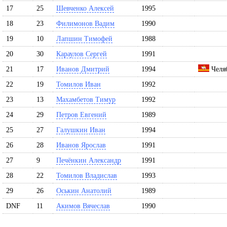
17
25
Шевченко Алексей
1995
18
23
Филимонов Вадим
1990
19
10
Лапшин Тимофей
1988
20
30
Караулов Сергей
1991
21
17
Иванов Дмитрий
1994
Челяб
22
19
Томилов Иван
1992
23
13
Махамбетов Тимур
1992
24
29
Петров Евгений
1989
25
27
Галушкин Иван
1994
26
28
Иванов Ярослав
1991
27
9
Печёнкин Александр
1991
28
22
Томилов Владислав
1993
29
26
Оськин Анатолий
1989
DNF
11
Акимов Вячеслав
1990