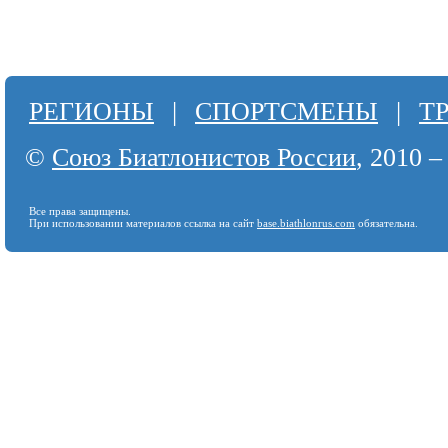
РЕГИОНЫ
|
СПОРТСМЕНЫ
|
Т
©
Союз Биатлонистов России
, 2010 –
Все права защищены.
При использовании материалов ссылка на сайт
base.biathlonrus.com
обязательна.