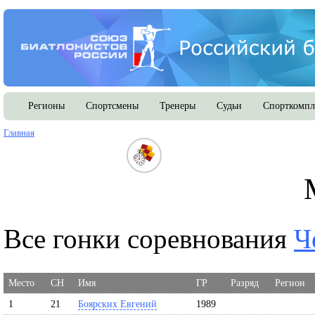
Регионы
Спортсмены
Тренеры
Судьи
Спорткомпл
Главная
Все гонки соревнования
Ч
Место
СН
Имя
ГР
Разряд
Регион
1
21
Боярских Евгений
1989