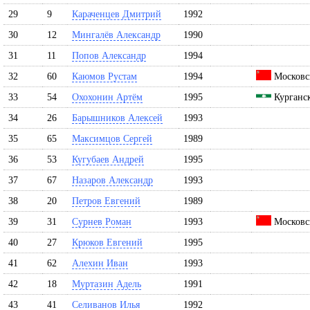
29
9
Караченцев Дмитрий
1992
30
12
Мингалёв Александр
1990
31
11
Попов Александр
1994
32
60
Каюмов Рустам
1994
Московск
33
54
Охохонин Артём
1995
Курганск
34
26
Барышников Алексей
1993
35
65
Максимцов Сергей
1989
36
53
Кугубаев Андрей
1995
37
67
Назаров Александр
1993
38
20
Петров Евгений
1989
39
31
Сурнев Роман
1993
Московск
40
27
Крюков Евгений
1995
41
62
Алехин Иван
1993
42
18
Муртазин Адель
1991
43
41
Селиванов Илья
1992