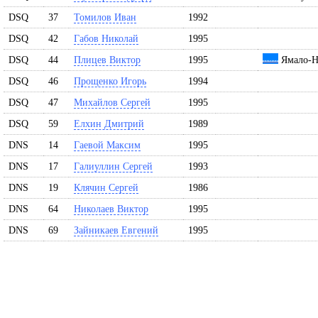
DSQ
37
Томилов Иван
1992
DSQ
42
Габов Николай
1995
DSQ
44
Плицев Виктор
1995
Ямало-Н
DSQ
46
Прощенко Игорь
1994
DSQ
47
Михайлов Сергей
1995
DSQ
59
Елхин Дмитрий
1989
DNS
14
Гаевой Максим
1995
DNS
17
Галиуллин Сергей
1993
DNS
19
Клячин Сергей
1986
DNS
64
Николаев Виктор
1995
DNS
69
Зайникаев Евгений
1995