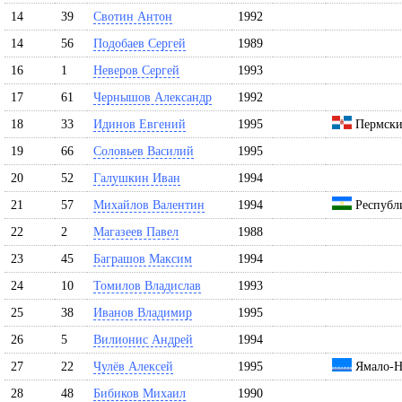
14
39
Свотин Антон
1992
14
56
Подобаев Сергей
1989
16
1
Неверов Сергей
1993
17
61
Чернышов Александр
1992
18
33
Идинов Евгений
1995
Пермски
19
66
Соловьев Василий
1995
20
52
Галушкин Иван
1994
21
57
Михайлов Валентин
1994
Республ
22
2
Магазеев Павел
1988
23
45
Баграшов Максим
1994
24
10
Томилов Владислав
1993
25
38
Иванов Владимир
1995
26
5
Вилионис Андрей
1994
27
22
Чулёв Алексей
1995
Ямало-Н
28
48
Бибиков Михаил
1990