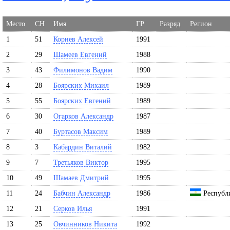
Место
СН
Имя
ГР
Разряд
Регион
1
51
Корнев Алексей
1991
2
29
Шамеев Евгений
1988
3
43
Филимонов Вадим
1990
4
28
Боярских Михаил
1989
5
55
Боярских Евгений
1989
6
30
Огарков Александр
1987
7
40
Буртасов Максим
1989
8
3
Кабардин Виталий
1982
9
7
Третьяков Виктор
1995
10
49
Шамаев Дмитрий
1995
11
24
Бабчин Александр
1986
Республ
12
21
Серков Илья
1991
13
25
Овчинников Никита
1992