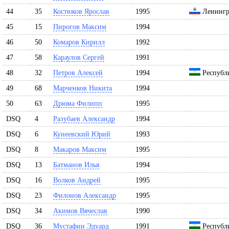
44
35
Костюков Ярослав
1995
Ленингра
45
15
Пирогов Максим
1994
46
50
Комаров Кирилл
1992
47
58
Караулов Сергей
1991
48
32
Петров Алексей
1994
Республ
49
68
Марченков Никита
1994
50
63
Дрюма Филипп
1995
DSQ
4
Разубаев Александр
1994
DSQ
6
Кунеевский Юрий
1993
DSQ
8
Макаров Максим
1995
DSQ
13
Батманов Илья
1994
DSQ
16
Волков Андрей
1995
DSQ
23
Филонов Александр
1995
DSQ
34
Акимов Вячеслав
1990
DSQ
36
Мустафин Эдуард
1991
Республ