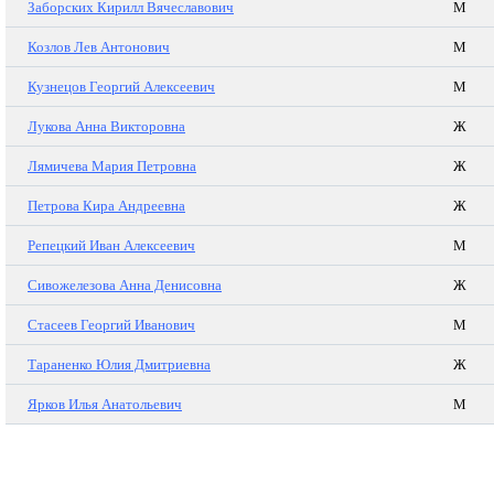
Заборских Кирилл Вячеславович
М
Козлов Лев Антонович
М
Кузнецов Георгий Алексеевич
М
Лукова Анна Викторовна
Ж
Лямичева Мария Петровна
Ж
Петрова Кира Андреевна
Ж
Репецкий Иван Алексеевич
М
Сивожелезова Анна Денисовна
Ж
Стасеев Георгий Иванович
М
Тараненко Юлия Дмитриевна
Ж
Ярков Илья Анатольевич
М