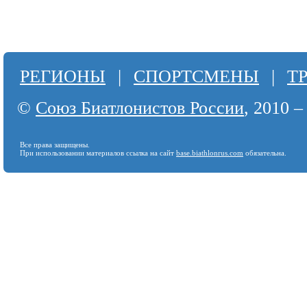
РЕГИОНЫ
|
СПОРТСМЕНЫ
|
Т
©
Союз Биатлонистов России
, 2010 –
Все права защищены.
При использовании материалов ссылка на сайт
base.biathlonrus.com
обязательна.