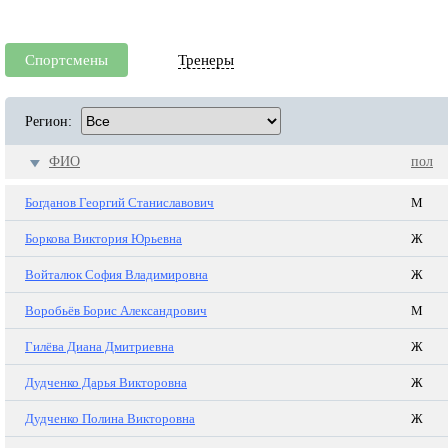
Спортсмены
Тренеры
Регион:
ФИО
пол
Богданов Георгий Станиславович
М
Боркова Виктория Юрьевна
Ж
Войталюк София Владимировна
Ж
Воробьёв Борис Александрович
М
Гилёва Диана Дмитриевна
Ж
Дудченко Дарья Викторовна
Ж
Дудченко Полина Викторовна
Ж