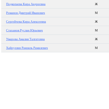
Подкопаева Кира Андреевна
Ж
Романов Дмитрий Иванович
М
Сергейчева Кира Алексеевна
Ж
Стаханов Руслан Юрьевич
М
Умарова Амалия Талгатовна
Ж
Хайруллин Рамзиль Рамилевич
М