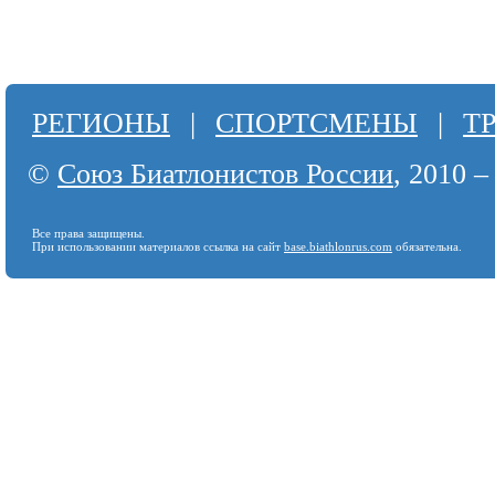
РЕГИОНЫ
|
СПОРТСМЕНЫ
|
Т
©
Союз Биатлонистов России
, 2010 –
Все права защищены.
При использовании материалов ссылка на сайт
base.biathlonrus.com
обязательна.