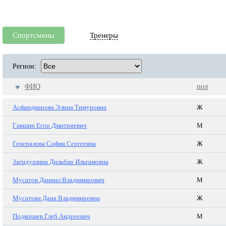
Спортсмены
Тренеры
Регион:
ФИО
пол
Асфандиарова Элина Тимуровна
Ж
Гавшин Егор Дмитриевич
М
Генералова София Сергеевна
Ж
Загидуллина Дильбар Ильгамовна
Ж
Мусатов Даниил Владимирович
М
Мусатова Дана Владимировна
Ж
Подкопаев Глеб Андреевич
М