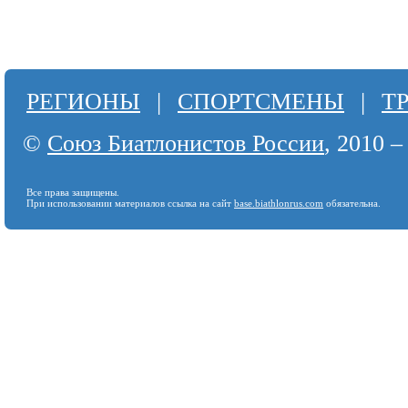
РЕГИОНЫ
|
СПОРТСМЕНЫ
|
Т
©
Союз Биатлонистов России
, 2010 –
Все права защищены.
При использовании материалов ссылка на сайт
base.biathlonrus.com
обязательна.