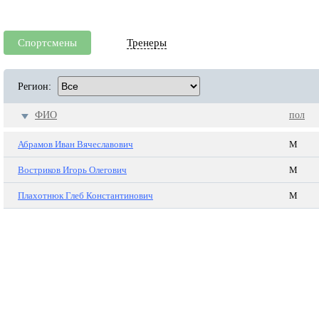
Спортсмены
Тренеры
Регион:
ФИО
пол
Абрамов Иван Вячеславович
М
Востриков Игорь Олегович
М
Плахотнюк Глеб Константинович
М