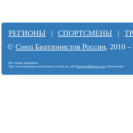
РЕГИОНЫ
|
СПОРТСМЕНЫ
|
Т
©
Союз Биатлонистов России
, 2010 –
Все права защищены.
При использовании материалов ссылка на сайт
base.biathlonrus.com
обязательна.