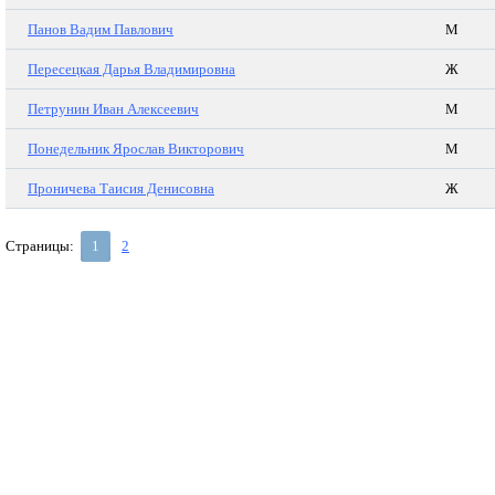
Панов Вадим Павлович
М
Пересецкая Дарья Владимировна
Ж
Петрунин Иван Алексеевич
М
Понедельник Ярослав Викторович
М
Проничева Таисия Денисовна
Ж
Страницы:
1
2