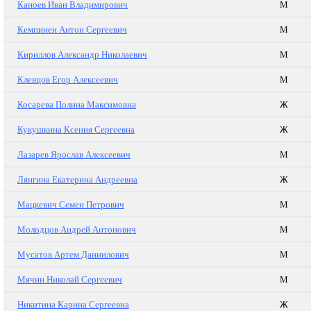
Каноев Иван Владимирович
М
Кемпинен Антон Сергеевич
М
Кириллов Александр Николаевич
М
Клевцов Егор Алексеевич
М
Косарева Полина Максимовна
Ж
Кукушкина Ксения Сергеевна
Ж
Лазарев Ярослав Алексеевич
М
Лянгина Екатерина Андреевна
Ж
Мацкевич Семен Петрович
М
Молодцов Андрей Антонович
М
Мусатов Артем Даниилович
М
Мячин Николай Сергеевич
М
Никитина Карина Сергеевна
Ж