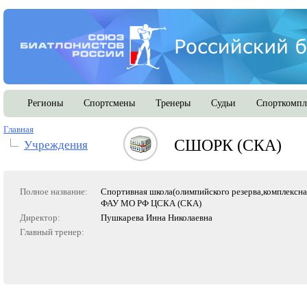
Регионы
Спортсмены
Тренеры
Судьи
Спорткомпл
Главная
СШОРК (СКА)
Учреждения
Полное название:
Спортивная школа(олимпийского резерва,комплексна
ФАУ МО РФ ЦСКА (СКА)
Директор:
Пушкарева Инна Николаевна
Главный тренер: