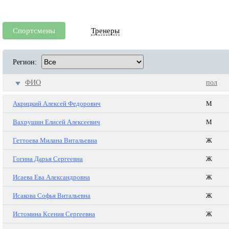
Спортсмены
Тренеры
Регион:
ФИО
пол
Акрицкий Алексей Федорович
М
Вахрушин Елисей Алексеевич
М
Геттоева Милана Витальевна
Ж
Гогина Дарья Сергеевна
Ж
Исаева Ева Александровна
Ж
Исакова Софья Витальевна
Ж
Истомина Ксения Сергеевна
Ж