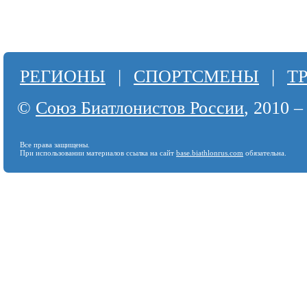
РЕГИОНЫ
|
СПОРТСМЕНЫ
|
Т
©
Союз Биатлонистов России
, 2010 –
Все права защищены.
При использовании материалов ссылка на сайт
base.biathlonrus.com
обязательна.