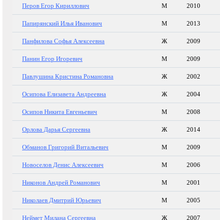
Перов Егор Кириллович
М
2010
Папирянский Илья Иванович
М
2013
Панфилова Софья Алексеевна
Ж
2009
Панин Егор Игоревич
М
2009
Павлушина Кристина Романовна
Ж
2002
Осипова Елизавета Андреевна
Ж
2004
Осипов Никита Евгеньевич
М
2008
Орлова Дарья Сергеевна
Ж
2014
Обманов Григорий Витальевич
М
2009
Новоселов Денис Алексеевич
М
2006
Никонов Андрей Романович
М
2001
Николаев Дмитрий Юрьевич
М
2005
Неймет Милана Сергеевна
Ж
2007