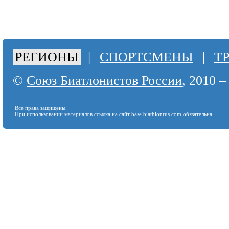
РЕГИОНЫ
|
СПОРТСМЕНЫ
|
Т
©
Союз Биатлонистов России
, 2010 –
Все права защищены.
При использовании материалов ссылка на сайт
base.biathlonrus.com
обязательна.