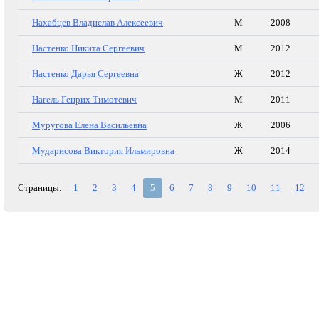
Нахабцев Владислав Алексеевич
М
2008
Настенко Никита Сергеевич
М
2012
Настенко Дарья Сергеевна
Ж
2012
Нагель Генрих Тимотевич
М
2011
Муругова Елена Васильевна
Ж
2006
Мударисова Виктория Ильмировна
Ж
2014
Страницы:
1
2
3
4
5
6
7
8
9
10
11
12