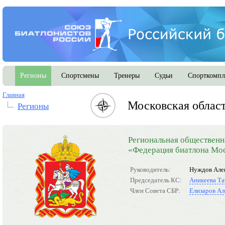
Регионы
Спортсмены
Тренеры
Судьи
Спорткомпл
Главная
Московская облас
Регионы
Региональная общественн
«Федерация биатлона Мос
Руководитель:
Нуждов Але
Председатель КС:
Аникеева Та
Член Совета СБР:
Елизаров Ал