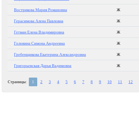
Вострикова Мария Романовна
Ж
Герасимова Алена Павловна
Ж
Гетман Елена Владимировна
Ж
Головина Симона Андреевна
Ж
Гребенщикова Екатерина Александровна
Ж
Григорьевская Дарья Вадимовна
Ж
Страницы:
1
2
3
4
5
6
7
8
9
10
11
12