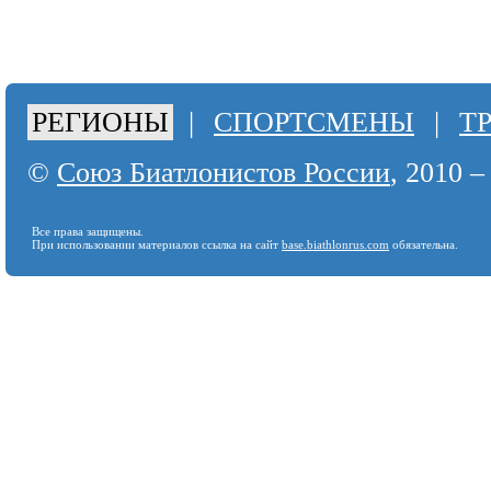
РЕГИОНЫ
|
СПОРТСМЕНЫ
|
Т
©
Союз Биатлонистов России
, 2010 –
Все права защищены.
При использовании материалов ссылка на сайт
base.biathlonrus.com
обязательна.