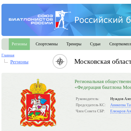
Регионы
Спортсмены
Тренеры
Судьи
Спорткомпл
Главная
Московская облас
Регионы
Региональная общественн
«Федерация биатлона Мос
Руководитель:
Нуждов Але
Председатель КС:
Аникеева Та
Член Совета СБР:
Елизаров Ал