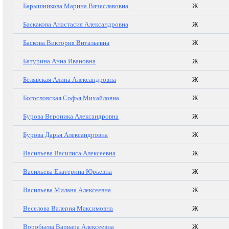
Барышникова Марина Вячеславовна
Ж
Баскакова Анастасия Александровна
Ж
Баскова Виктория Витальевна
Ж
Батурина Анна Ивановна
Ж
Белявская Алина Александровна
Ж
Богословская Софья Михайловна
Ж
Бурова Вероника Александровна
Ж
Бурова Дарья Александровна
Ж
Васильева Василиса Алексеевна
Ж
Васильева Екатерина Юрьевна
Ж
Васильева Милана Алексеевна
Ж
Веселова Валерия Максимовна
Ж
Воробьева Варвара Алексеевна
Ж