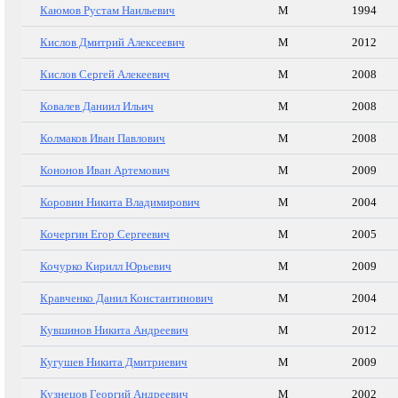
Каюмов Рустам Наильевич
М
1994
Кислов Дмитрий Алексеевич
М
2012
Кислов Сергей Алекеевич
М
2008
Ковалев Даниил Ильич
М
2008
Колмаков Иван Павлович
М
2008
Кононов Иван Артемович
М
2009
Коровин Никита Владимирович
М
2004
Кочергин Егор Сергеевич
М
2005
Кочурко Кирилл Юрьевич
М
2009
Кравченко Данил Константинович
М
2004
Кувшинов Никита Андреевич
М
2012
Кугушев Никита Дмитриевич
М
2009
Кузнецов Георгий Андреевич
М
2002