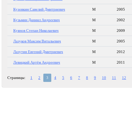
Кузовкин Савелий Дмитриевич
М
2005
Кузьмин Даниил Андреевич
М
2002
Куянов Степан Николаевич
М
2009
Лазуков Максим Витальевич
М
2005
Лазутин Евгений Дмитриевич
М
2012
Левицкий Артём Андреевич
М
2011
Страницы:
1
2
3
4
5
6
7
8
9
10
11
12