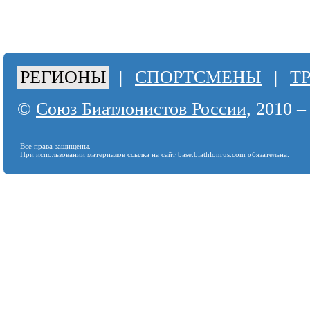
РЕГИОНЫ
|
СПОРТСМЕНЫ
|
Т
©
Союз Биатлонистов России
, 2010 –
Все права защищены.
При использовании материалов ссылка на сайт
base.biathlonrus.com
обязательна.