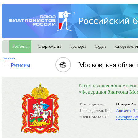
Регионы
Спортсмены
Тренеры
Судьи
Спорткомпл
Главная
Московская облас
Регионы
Региональная общественн
«Федерация биатлона Мос
Руководитель:
Нуждов Але
Председатель КС:
Аникеева Та
Член Совета СБР:
Елизаров Ал