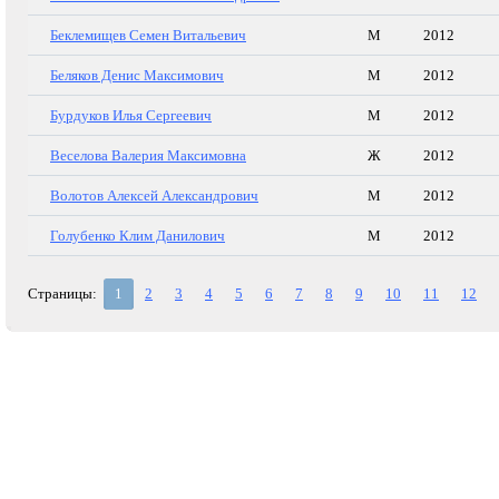
Беклемищев Семен Витальевич
М
2012
Беляков Денис Максимович
М
2012
Бурдуков Илья Сергеевич
М
2012
Веселова Валерия Максимовна
Ж
2012
Волотов Алексей Александрович
М
2012
Голубенко Клим Данилович
М
2012
Страницы:
1
2
3
4
5
6
7
8
9
10
11
12