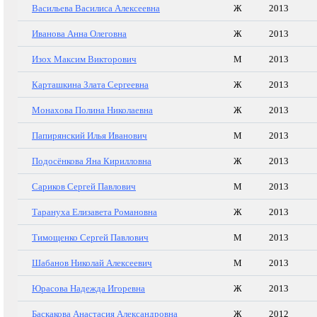
Васильева Василиса Алексеевна
Ж
2013
Иванова Анна Олеговна
Ж
2013
Изох Максим Викторович
М
2013
Карташкина Злата Сергеевна
Ж
2013
Монахова Полина Николаевна
Ж
2013
Папирянский Илья Иванович
М
2013
Подосёнкова Яна Кирилловна
Ж
2013
Сариков Сергей Павлович
М
2013
Тарануха Елизавета Романовна
Ж
2013
Тимощенко Сергей Павлович
М
2013
Шабанов Николай Алексеевич
М
2013
Юрасова Надежда Игоревна
Ж
2013
Баскакова Анастасия Александровна
Ж
2012