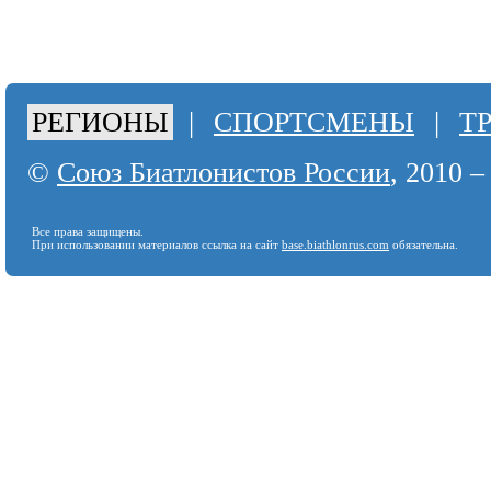
РЕГИОНЫ
|
СПОРТСМЕНЫ
|
Т
©
Союз Биатлонистов России
, 2010 –
Все права защищены.
При использовании материалов ссылка на сайт
base.biathlonrus.com
обязательна.