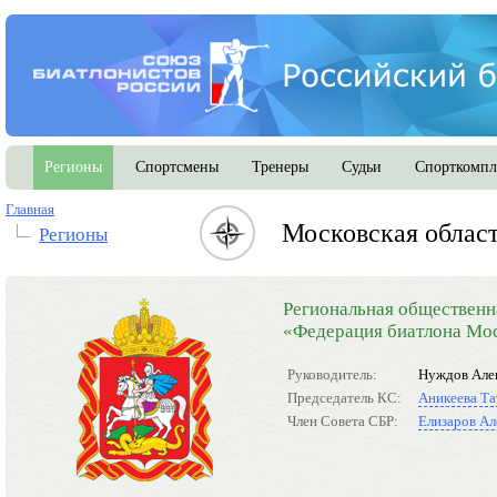
Регионы
Спортсмены
Тренеры
Судьи
Спорткомпл
Главная
Московская облас
Регионы
Региональная общественн
«Федерация биатлона Мос
Руководитель:
Нуждов Але
Председатель КС:
Аникеева Та
Член Совета СБР:
Елизаров Ал