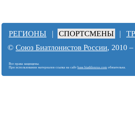
РЕГИОНЫ
|
СПОРТСМЕНЫ
|
Т
©
Союз Биатлонистов России
, 2010 –
Все права защищены.
При использовании материалов ссылка на сайт
base.biathlonrus.com
обязательна.