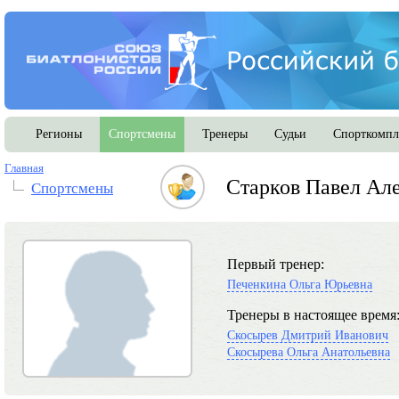
Регионы
Спортсмены
Тренеры
Судьи
Спорткомпл
Главная
Старков Павел Ал
Спортсмены
Первый тренер:
Печенкина Ольга Юрьевна
Тренеры в настоящее время
Скосырев Дмитрий Иванович
Скосырева Ольга Анатольевна