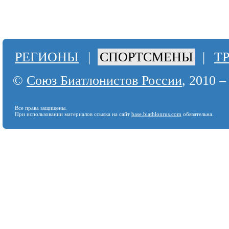
РЕГИОНЫ
|
СПОРТСМЕНЫ
|
Т
©
Союз Биатлонистов России
, 2010 –
Все права защищены.
При использовании материалов ссылка на сайт
base.biathlonrus.com
обязательна.