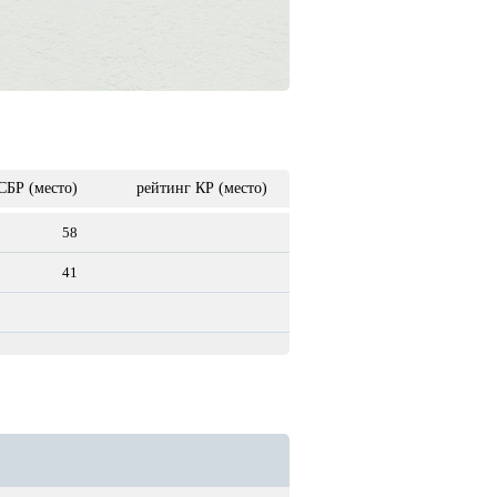
СБР (место)
рейтинг КР (место)
58
41