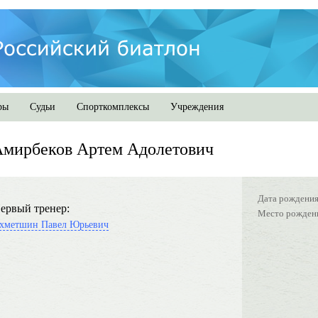
ры
Судьи
Спорткомплексы
Учреждения
Амирбеков Артем Адолетович
Дата рождения
ервый тренер:
Место рожден
хметшин Павел Юрьевич