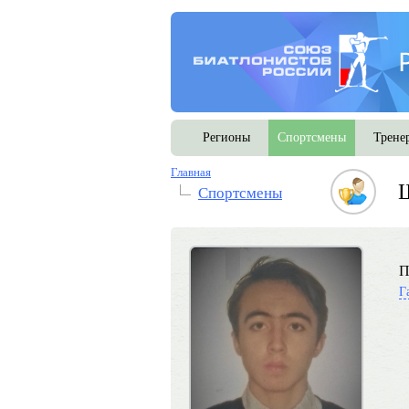
Регионы
Спортсмены
Трене
Главная
Спортсмены
П
Г