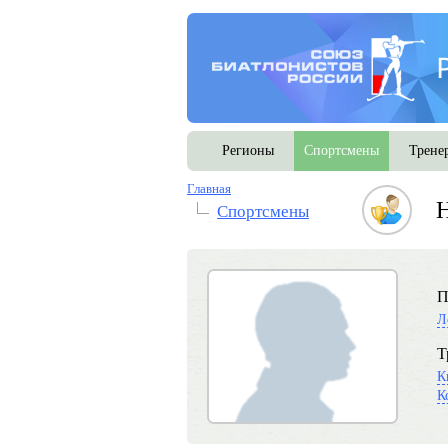
Регионы
Спортсмены
Трене
Главная
Н
Спортсмены
П
Л
Т
К
К