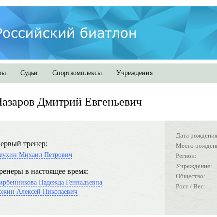
ры
Судьи
Спорткомплексы
Учреждения
азаров Дмитрий Евгеньевич
Дата рождения
ервый тренер:
Место рожден
еухин Михаил Петрович
Регион:
Учреждение:
ренеры в настоящее время:
Общество:
ирбенникова Надежда Геннадьевна
Рост / Вес:
ожин Алексей Николаевич