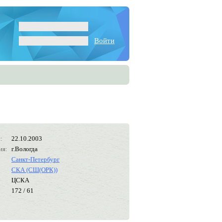
Войти
:
22.10.2003
ия:
г.Вологда
Санкт-Петербург
СКА (СШ(ОРК))
ЦСКА
172 / 61