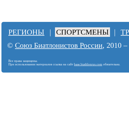
РЕГИОНЫ
|
СПОРТСМЕНЫ
|
Т
©
Союз Биатлонистов России
, 2010 –
Все права защищены.
При использовании материалов ссылка на сайт
base.biathlonrus.com
обязательна.