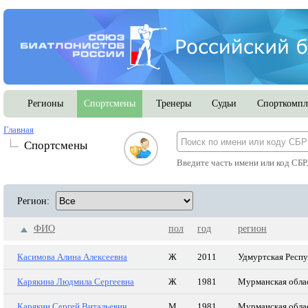
Регионы
Спортсмены
Тренеры
Судьи
Спорткомпл
Главная
Спортсмены
Введите часть имени или код СБР
Регион:
ФИО
пол
год
регион
Касимова Алина Алексеевна
Ж
2011
Удмуртская Респ
Карякина Людмила Сергеевна
Ж
1981
Мурманская обла
Карякин Сергей Витальевич
М
1981
Мурманская обла