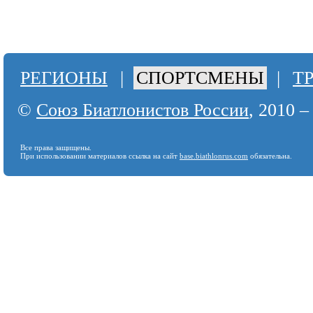
РЕГИОНЫ
|
СПОРТСМЕНЫ
|
Т
©
Союз Биатлонистов России
, 2010 –
Все права защищены.
При использовании материалов ссылка на сайт
base.biathlonrus.com
обязательна.