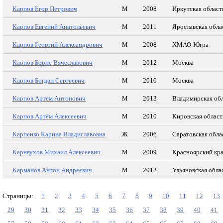
Карпов Егор Петрович
М
2008
Иркутская област
Карпов Евгений Анатольевич
М
2011
Ярославская обла
Карпов Георгий Александрович
М
2008
ХМАО-Югра
Карпов Борис Вячеславович
М
2012
Москва
Карпов Богдан Сергеевич
М
2010
Москва
Карпов Артём Антонович
М
2013
Владимирская об
Карпов Артём Алексеевич
М
2010
Кировская област
Карпенко Карина Владиславовна
Ж
2006
Саратовская обла
Карнаухов Михаил Алексеевич
М
2009
Красноярский кр
Карманов Антон Андреевич
М
2012
Ульяновская обла
Страницы:
1
2
3
4
5
6
7
8
9
10
11
12
13
29
30
31
32
33
34
35
36
37
38
39
40
41