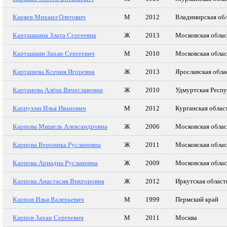
Каряев Михаил Олегович
М
2012
Владимирская об
Карташкина Злата Сергеевна
Ж
2013
Московская облас
Карташкин Захар Сергеевич
М
2010
Московская облас
Карташева Ксения Игоревна
Ж
2013
Ярославская обла
Картанова Алёна Вячеславовна
Ж
2010
Удмуртская Респ
Карпухин Илья Иванович
М
2012
Курганская облас
Карпова Мишель Александровна
Ж
2006
Московская облас
Карпова Вероника Руслановна
Ж
2011
Московская облас
Карпова Ариадна Руслановна
Ж
2009
Московская облас
Карпова Анастасия Викторовна
Ж
2012
Иркутская област
Карпов Илья Валерьевич
М
1999
Пермский край
Карпов Захар Сергеевич
М
2011
Москва