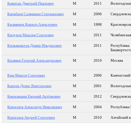
Кивитар Дмитрий Павлович
М
2011
Вологодская
Киекбаев Салимжан Сергжанович
М
2006
Свердловска
Киливнюк Кирилл Алексеевич
М
1998
Красноярск
Килунов Максим Сергеевич
М
2011
Челябинская
Кильмаматов Дамир Ильдарович
М
2011
Республика
Башкортост
Киляков Георгий Александрович
М
2010
Москва
Ким Мирон Сергеевич
М
2006
Камчатский
Киреев Денис Викторович
М
2001
Вологодская
Кирилишин Евгений Артёмович
М
2012
Свердловска
Кириллов Александр Николаевич
М
2004
Республика
Кириллов Андрей Сергеевич
М
2010
Алтайский к