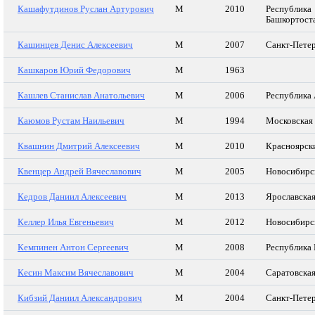
Кашафутдинов Руслан Артурович
М
2010
Республика
Башкортост
Кашинцев Денис Алексеевич
М
2007
Санкт-Пете
Кашкаров Юрий Федорович
М
1963
Кашлев Станислав Анатольевич
М
2006
Республика
Каюмов Рустам Наильевич
М
1994
Московская 
Квашнин Дмитрий Алексеевич
М
2010
Красноярск
Квенцер Андрей Вячеславович
М
2005
Новосибирс
Кедров Даниил Алексеевич
М
2013
Ярославская
Келлер Илья Евгеньевич
М
2012
Новосибирс
Кемпинен Антон Сергеевич
М
2008
Республика
Кесин Максим Вячеславович
М
2004
Саратовская
Кибзий Даниил Александрович
М
2004
Санкт-Пете