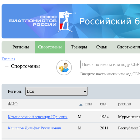
Регионы
Спортсмены
Тренеры
Судьи
Спорткомпл
Главная
Спортсмены
Введите часть имени или код СБР
Регион:
ФИО
пол
год
регион
Качановский Александр Юрьевич
М
1984
Мурманская
Кашапов Дильфат Русланович
М
2011
Республика 