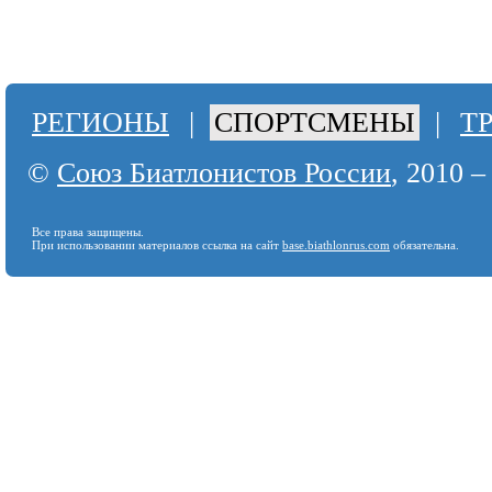
РЕГИОНЫ
|
СПОРТСМЕНЫ
|
Т
©
Союз Биатлонистов России
, 2010 –
Все права защищены.
При использовании материалов ссылка на сайт
base.biathlonrus.com
обязательна.