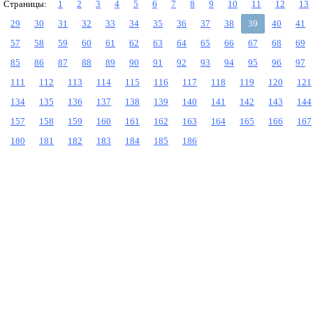
Страницы:
1
2
3
4
5
6
7
8
9
10
11
12
13
29
30
31
32
33
34
35
36
37
38
39
40
41
57
58
59
60
61
62
63
64
65
66
67
68
69
85
86
87
88
89
90
91
92
93
94
95
96
97
111
112
113
114
115
116
117
118
119
120
121
134
135
136
137
138
139
140
141
142
143
144
157
158
159
160
161
162
163
164
165
166
167
180
181
182
183
184
185
186